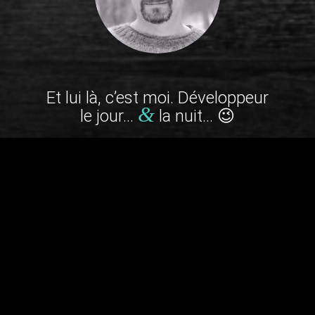
Et lui là, c’est moi. Développeur
&
le jour…
la nuit… 😉
20
Années
d’expérience du web
40
000
Heures
de programmation